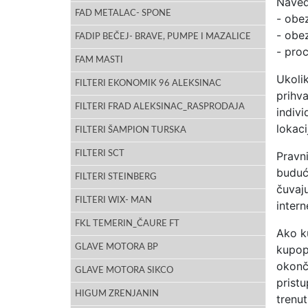
Naved
FAD METALAC- SPONE
- obe
- obez
FADIP BEČEJ- BRAVE, PUMPE I MAZALICE
- proc
FAM MASTI
Ukoli
FILTERI EKONOMIK 96 ALEKSINAC
prihv
FILTERI FRAD ALEKSINAC_RASPRODAJA
indiv
lokaci
FILTERI ŠAMPION TURSKA
FILTERI SCT
Pravn
buduć
FILTERI STEINBERG
čuvaj
FILTERI WIX- MAN
intern
FKL TEMERIN_ČAURE FT
Ako k
GLAVE MOTORA BP
kupop
okonč
GLAVE MOTORA SIKCO
prist
HIGUM ZRENJANIN
trenut