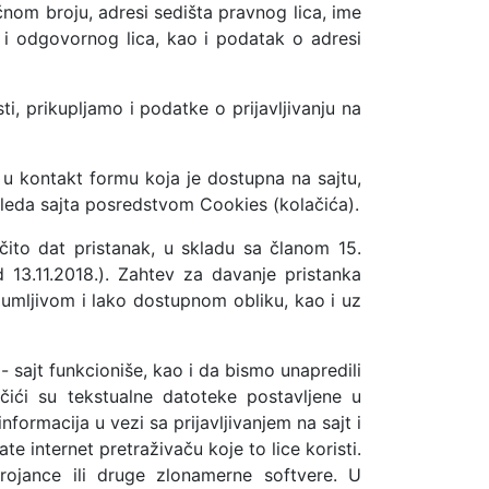
nom broju, adresi sedišta pravnog lica, ime
 i odgovornog lica, kao i podatak o adresi
i, prikupljamo i podatke o prijavljivanju na
h u kontakt formu koja je dostupna na sajtu,
gleda sajta posredstvom Cookies (kolačića).
ičito dat pristanak, u skladu sa članom 15.
d 13.11.2018.). Zahtev za davanje pristanka
azumljivom i lako dostupnom obliku, kao i uz
- sajt funkcioniše, kao i da bismo unapredili
ačići su tekstualne datoteke postavljene u
informacija u vezi sa prijavljivanjem na sajt i
e internet pretraživaču koje to lice koristi.
rojance ili druge zlonamerne softvere. U