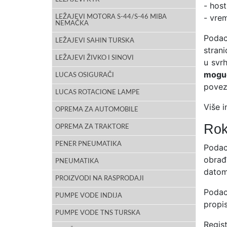
- hos
- vre
LEŽAJEVI MOTORA S-44/S-46 MIBA
NEMAČKA
Podaci
LEŽAJEVI SAHIN TURSKA
strani
LEŽAJEVI ŽIVKO I SINOVI
u svrh
moguć
LUCAS OSIGURAČI
povez
LUCAS ROTACIONE LAMPE
Više i
OPREMA ZA AUTOMOBILE
Rok
OPREMA ZA TRAKTORE
PENER PNEUMATIKA
Podac
obrađ
PNEUMATIKA
datom
PROIZVODI NA RASPRODAJI
Podac
PUMPE VODE INDIJA
propis
PUMPE VODE TNS TURSKA
Regis