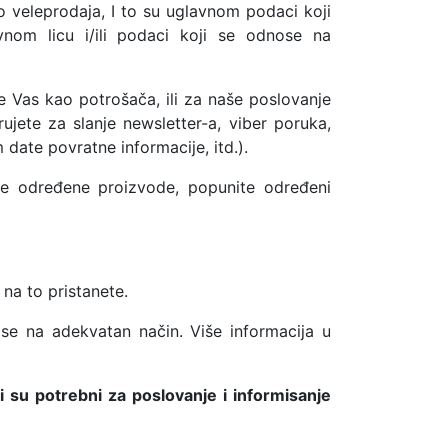
o veleprodaja, I to su uglavnom podaci koji
nom licu i/ili podaci koji se odnose na
e Vas kao potrošača, ili za naše poslovanje
rujete za slanje newsletter-a, viber poruka,
date povratne informacije, itd.).
te određene proizvode, popunite određeni
na to pristanete.
u se na adekvatan način. Više informacija u
su potrebni za poslovanje i informisanje