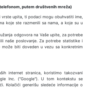
m, telefonom, putem društvenih mreža)
i vrste upita, ti podaci mogu obuhvatiti ime,
ama koje ste razmenili sa nama, a koje su u
ružanja odgovora na Vaše upite, za potrebe
dili naše poslovanje. Za potrebe statistike i
ne može biti doveden u vezu sa konkretnim
ih internet stranica, koristimo takozvani
gle Inc. ("Google"). U tom kontekstu se
ći. Kolačići generišu sledeće informacije o