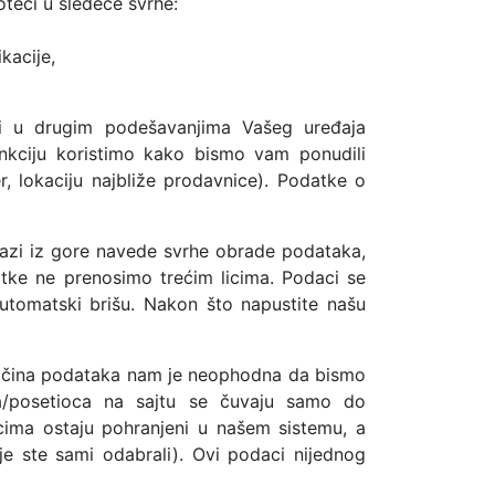
teci u sledeće svrhe:
kacije,
li u drugim podešavanjima Vašeg uređaja
funkciju koristimo kako bismo vam ponudili
r, lokaciju najbliže prodavnice). Podatke o
zlazi iz gore navede svrhe obrade podataka,
atke ne prenosimo trećim licima. Podaci se
utomatski brišu. Nakon što napustite našu
oličina podataka nam je neophodna da bismo
ta/posetioca na sajtu se čuvaju samo do
cima ostaju pohranjeni u našem sistemu, a
e ste sami odabrali). Ovi podaci nijednog