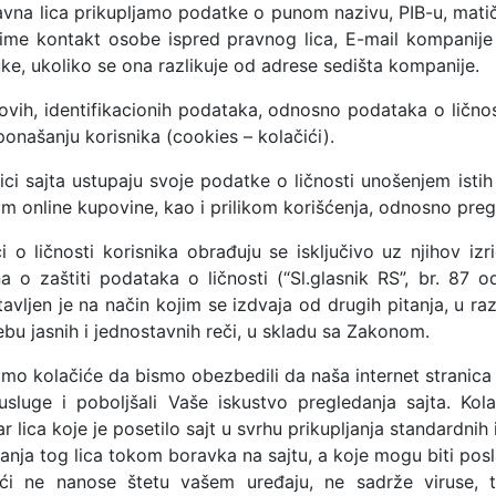
avna lica prikupljamo podatke o punom nazivu, PIB-u, matič
zime kontakt osobe ispred pravnog lica, E-mail kompanije
ke, ukoliko se ona razlikuje od adrese sedišta kompanije.
vih, identifikacionih podataka, odnosno podataka o ličnost
 ponašanju korisnika (cookies – kolačići).
ici sajta ustupaju svoje podatke o ličnosti unošenjem isti
kom online kupovine, kao i prilikom korišćenja, odnosno pre
i o ličnosti korisnika obrađuju se isključivo uz njihov izr
a o zaštiti podataka o ličnosti (“Sl.glasnik RS”, br. 87 o
avljen je na način kojim se izdvaja od drugih pitanja, u r
bu jasnih i jednostavnih reči, u skladu sa Zakonom.
imo kolačiće da bismo obezbedili da naša internet stranica 
usluge i poboljšali Vaše iskustvo pregledanja sajta. Kol
r lica koje je posetilo sajt u svrhu prikupljanja standardnih 
nja tog lica tokom boravka na sajtu, a koje mogu biti poslat
ići ne nanose štetu vašem uređaju, ne sadrže viruse, t