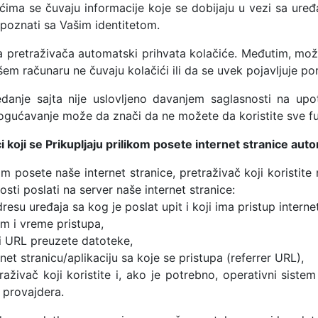
ćima se čuvaju informacije koje se dobijaju u vezi sa uređ
poznati sa Vašim identitetom.
a pretraživača automatski prihvata kolačiće. Međutim, mož
em računaru ne čuvaju kolačići ili da se uvek pojavljuje po
edanje sajta nije uslovljeno davanjem saglasnosti na upo
gućavanje može da znači da ne možete da koristite sve funk
 koji se Prikupljaju prilikom posete internet stranice aut
om posete naše internet stranice, pretraživač koji koristi
osti poslati na server naše internet stranice:
dresu uređaja sa kog je poslat upit i koji ima pristup interne
um i vreme pristupa,
 i URL preuzete datoteke,
rnet stranicu/aplikaciju sa koje se pristupa (referrer URL),
raživač koji koristite i, ako je potrebno, operativni siste
 provajdera.