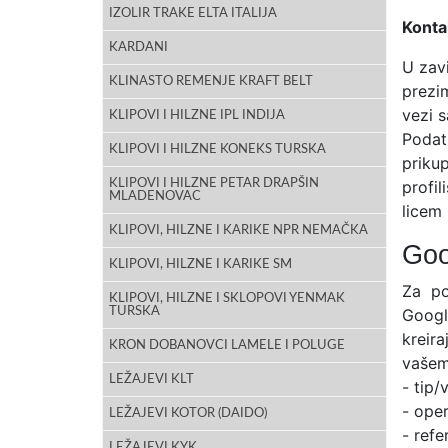
IZOLIR TRAKE ELTA ITALIJA
Konta
KARDANI
U zavi
KLINASTO REMENJE KRAFT BELT
prezi
vezi 
KLIPOVI I HILZNE IPL INDIJA
Podat
KLIPOVI I HILZNE KONEKS TURSKA
prikup
KLIPOVI I HILZNE PETAR DRAPŠIN
profi
MLADENOVAC
licem
KLIPOVI, HILZNE I KARIKE NPR NEMAČKA
Goo
KLIPOVI, HILZNE I KARIKE SM
Za po
KLIPOVI, HILZNE I SKLOPOVI YENMAK
TURSKA
Googl
kreir
KRON DOBANOVCI LAMELE I POLUGE
vašem 
LEŽAJEVI KLT
- tip/
- oper
LEŽAJEVI KOTOR (DAIDO)
- ref
LEŽAJEVI KYK