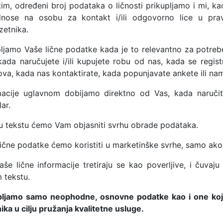
im, određeni broj podataka o ličnosti prikupljamo i mi, ka
nose na osobu za kontakt i/ili odgovorno lice u prav
zetnika.
pljamo Vaše lične podatke kada je to relevantno za potreb
kada naručujete i/ili kupujete robu od nas, kada se regist
a, kada nas kontaktirate, kada popunjavate ankete ili nam 
macije uglavnom dobijamo direktno od Vas, kada naruči
ar.
 u tekstu ćemo Vam objasniti svrhu obrade podataka.
lične podatke ćemo koristiti u marketinške svrhe, samo ako 
aše lične informacije tretiraju se kao poverljive, i čuvaj
 tekstu.
pljamo samo neophodne, osnovne podatke kao i one koji 
ika u cilju pružanja kvalitetne usluge.