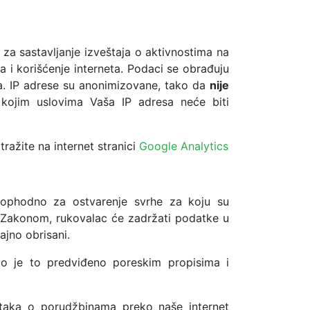
, za sastavljanje izveštaja o aktivnostima na
ca i korišćenje interneta. Podaci se obrađuju
ica. IP adrese su anonimizovane, tako da
nije
kojim uslovima Vaša IP adresa neće biti
ražite na internet stranici
Google Analytics
eophodno za ostvarenje svrhe za koju su
n Zakonom, rukovalac će zadržati podatke u
ajno obrisani.
o je to predviđeno poreskim propisima i
dataka o porudžbinama preko naše internet