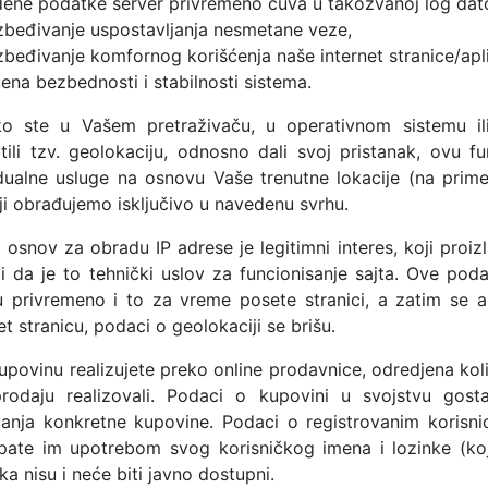
ene podatke server privremeno čuva u takozvanoj log dato
zbeđivanje uspostavljanja nesmetane veze,
beđivanje komfornog korišćenja naše internet stranice/apli
ena bezbednosti i stabilnosti sistema.
ko ste u Vašem pretraživaču, u operativnom sistemu i
atili tzv. geolokaciju, odnosno dali svoj pristanak, ovu 
idualne usluge na osnovu Vaše trenutne lokacije (na prime
ji obrađujemo isključivo u navedenu svrhu.
i osnov za obradu IP adrese je legitimni interes, koji proi
i da je to tehnički uslov za funcionisanje sajta. Ove pod
u privremeno i to za vreme posete stranici, a zatim se a
et stranicu, podaci o geolokaciji se brišu.
upovinu realizujete preko online prodavnice, odredjena k
rodaju realizovali. Podaci o kupovini u svojstvu gos
anja konkretne kupovine. Podaci o registrovanim korisni
upate im upotrebom svog korisničkog imena i lozinke (koj
ka nisu i neće biti javno dostupni.