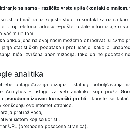
ktiranje sa nama - različite vrste upita (kontakt e mailo
snosti od načina na koji ste stupili u kontakt sa nama kao 
me, broj telefona, adresu e-pošte, ostale informacije o v
sa Vašim upitom.
ke prikupljene na ovaj način možemo obrađivati u svrhe p
ljanja statističkih podataka i profilisanje, kako bi unapre
lisanja biće izvršena anonimizacija, tako da ne podatak 
gle analitika
trebe prilagođavanja dizajna i stalnog poboljšavanja naš
e Analytics - uslugu za veb analitiku koju pruža Goo
aju
pseudonimizovani korisnički profili
i koriste se kolači
korišćenju ove internet stranice:
verzija pretraživača,
ativni sistem koji se koristi,
errer URL (prethodno posećena stranica),