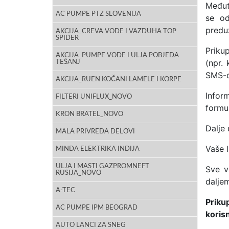
Međut
AC PUMPE PTZ SLOVENIJA
se od
predu
AKCIJA_CREVA VODE I VAZDUHA TOP
SPIDER
Priku
AKCIJA_PUMPE VODE I ULJA POBJEDA
(npr. 
TEŠANJ
SMS-ov
AKCIJA_RUEN KOČANI LAMELE I KORPE
Infor
FILTERI UNIFLUX_NOVO
formul
KRON BRATEL_NOVO
Dalje
MALA PRIVREDA DELOVI
Vaše 
MINDA ELEKTRIKA INDIJA
ULJA I MASTI GAZPROMNEFT
Sve v
RUSIJA_NOVO
daljem
A-TEC
Priku
AC PUMPE IPM BEOGRAD
korisn
AUTO LANCI ZA SNEG