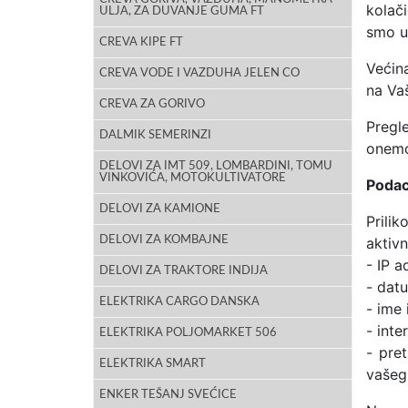
kolači
ULJA, ZA DUVANJE GUMA FT
smo u
CREVA KIPE FT
Većin
CREVA VODE I VAZDUHA JELEN CO
na Vaš
CREVA ZA GORIVO
Pregl
DALMIK SEMERINZI
onemo
DELOVI ZA IMT 509, LOMBARDINI, TOMU
VINKOVIĆA, MOTOKULTIVATORE
Podaci
DELOVI ZA KAMIONE
Prilik
DELOVI ZA KOMBAJNE
aktivn
- IP a
DELOVI ZA TRAKTORE INDIJA
- dat
ELEKTRIKA CARGO DANSKA
- ime
- inte
ELEKTRIKA POLJOMARKET 506
- pret
ELEKTRIKA SMART
vašeg
ENKER TEŠANJ SVEĆICE