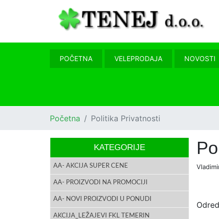
POČETNA
VELEPRODAJA
NOVOSTI
Početna
Politika Privatnosti
Pol
KATEGORIJE
AA- AKCIJA SUPER CENE
Vladimi
AA- PROIZVODI NA PROMOCIJI
AA- NOVI PROIZVODI U PONUDI
Odredb
AKCIJA_LEŽAJEVI FKL TEMERIN