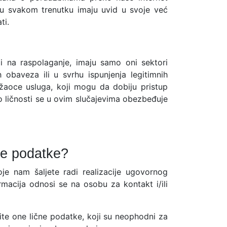
 u svakom trenutku imaju uvid u svoje već
ti.
i na raspolaganje, imaju samo oni sektori
 obaveza ili u svrhu ispunjenja legitimnih
žaoce usluga, koji mogu da dobiju pristup
o ličnosti se u ovim slučajevima obezbeđuje
še podatke?
je nam šaljete radi realizacije ugovornog
macija odnosi se na osobu za kontakt i/ili
e one lične podatke, koji su neophodni za