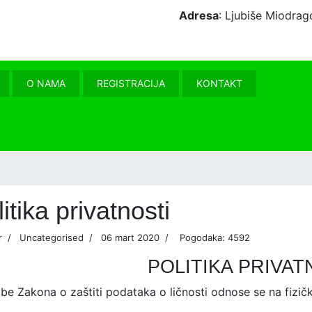
Adresa
: Ljubiše Miodr
O NAMA
REGISTRACIJA
KONTAKT
itika privatnosti
r
Uncategorised
06 mart 2020
Pogodaka: 4592
POLITIKA PRIVAT
e Zakona o zaštiti podataka o ličnosti odnose se na fizičk