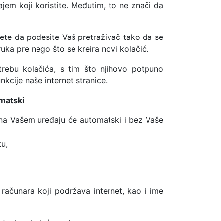
ajem koji koristite. Međutim, to ne znači da
ete da podesite Vaš pretraživač tako da se
ruka pre nego što se kreira novi kolačić.
trebu kolačića, s tim što njihovo potpuno
cije naše internet stranice.
omatski
te na Vašem uređaju će automatski i bez Vaše
tu,
m računara koji podržava internet, kao i ime