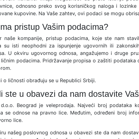
vnice, odnosno preko svog korisničkog naloga i lozinke
zovane kupovine. Na Vaše zahtev, ovi podaci se mogu obrisa
ima pristup Vašim podacima?
r naše kompanije, pristup podacima, koje ste nam stavil
a su isti neophodni za ispunjenje ugovornih ili zakonskih
esa. U okviru ugovornog odnosa, angažujemo i druge pru
 ličnim podacima. Pridržavanje propisa o zaštiti podataka 
rom.
 o ličnosti obrađuju se u Republici Srbiji.
li ste u obavezi da nam dostavite Va
 d.o.o. Beograd je veleprodaja. Najveći broj podataka ko
a se odnose na pravno lice. Međutim, određeni broj infor
orno lice.
iru našeg poslovnog odnosa u obavezi ste da nam dostavit