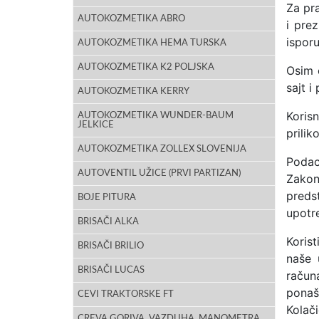
Za pr
AUTOKOZMETIKA ABRO
i pre
isporu
AUTOKOZMETIKA HEMA TURSKA
AUTOKOZMETIKA K2 POLJSKA
Osim o
sajt i
AUTOKOZMETIKA KERRY
Korisn
AUTOKOZMETIKA WUNDER-BAUM
JELKICE
prili
AUTOKOZMETIKA ZOLLEX SLOVENIJA
Podac
AUTOVENTIL UŽICE (PRVI PARTIZAN)
Zakon
predst
BOJE PITURA
upotre
BRISAČI ALKA
Korist
BRISAČI BRILIO
naše 
BRISAČI LUCAS
računa
ponaša
CEVI TRAKTORSKE FT
Kolač
CREVA GORIVA, VAZDUHA, MANOMETRA