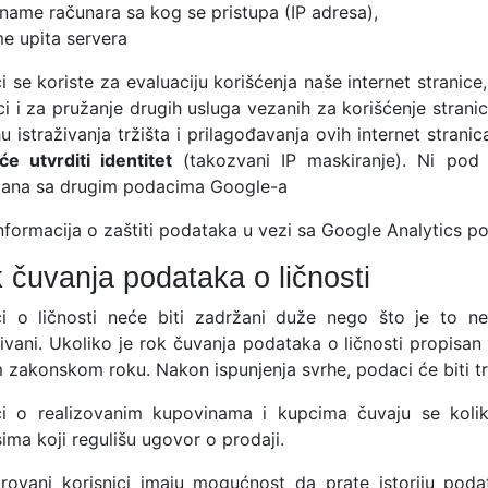
tname računara sa kog se pristupa (IP adresa),
me upita servera
 se koriste za evaluaciju korišćenja naše internet stranice
ci i za pružanje drugih usluga vezanih za korišćenje strani
u istraživanja tržišta i prilagođavanja ovih internet stran
e utvrditi identitet
(takozvani IP maskiranje). Ni pod 
ana sa drugim podacima Google-a
nformacija o zaštiti podataka u vezi sa Google Analytics pot
 čuvanja podataka o ličnosti
i o ličnosti neće biti zadržani duže nego što je to n
ivani. Ukoliko je rok čuvanja podataka o ličnosti propisa
 zakonskom roku. Nakon ispunjenja svrhe, podaci će biti tr
i o realizovanim kupovinama i kupcima čuvaju se kolik
ima koji regulišu ugovor o prodaji.
trovani korisnici imaju mogućnost da prate istoriju po