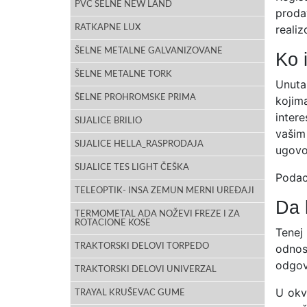
PVC ŠELNE NEW LAND
proda
reali
RATKAPNE LUX
ŠELNE METALNE GALVANIZOVANE
Ko 
ŠELNE METALNE TORK
Unuta
ŠELNE PROHROMSKE PRIMA
kojim
inter
SIJALICE BRILIO
vašim
SIJALICE HELLA_RASPRODAJA
ugovo
SIJALICE TES LIGHT ČEŠKA
Podaci
TELEOPTIK- INSA ZEMUN MERNI UREĐAJI
Da 
TERMOMETAL ADA NOŽEVI FREZE I ZA
ROTACIONE KOSE
Tenej
TRAKTORSKI DELOVI TORPEDO
odnos
odgov
TRAKTORSKI DELOVI UNIVERZAL
U okv
TRAYAL KRUŠEVAC GUME