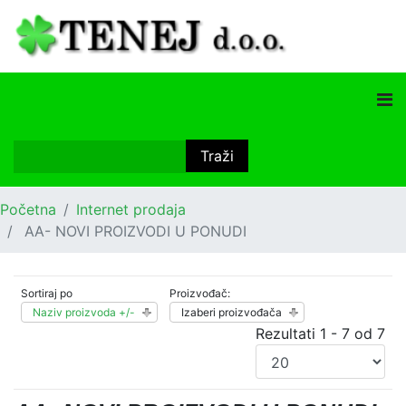
Početna
Internet prodaja
AA- NOVI PROIZVODI U PONUDI
Sortiraj po
Proizvođač:
Naziv proizvoda +/-
Izaberi proizvođača
Rezultati 1 - 7 od 7