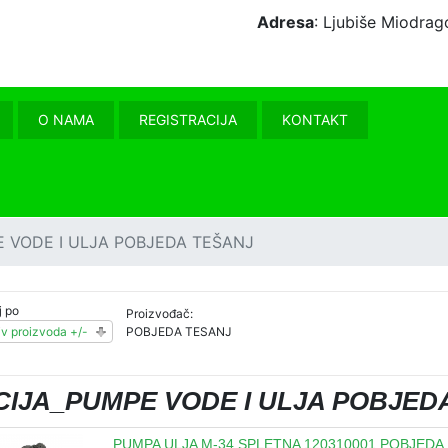
Adresa
: Ljubiše Miodr
O NAMA
REGISTRACIJA
KONTAKT
 VODE I ULJA POBJEDA TEŠANJ
j po
Proizvođač:
v proizvoda +/-
POBJEDA TESANJ
CIJA_PUMPE VODE I ULJA POBJED
PUMPA ULJA M-34 SPLETNA 120310001 POBJEDA