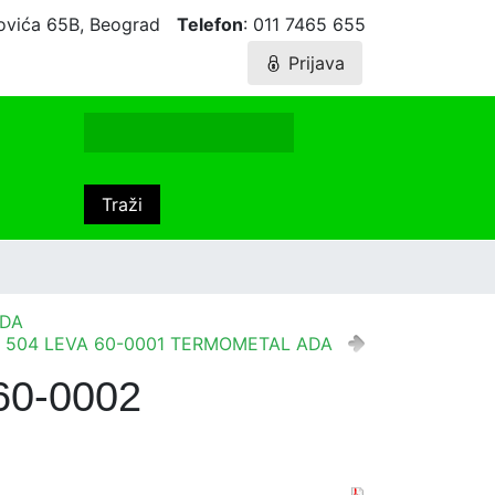
agovića 65B, Beograd
Telefon
: 011 7465 655
Prijava
ADA
T 504 LEVA 60-0001 TERMOMETAL ADA
60-0002