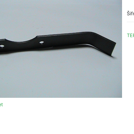
Šif
TE
et