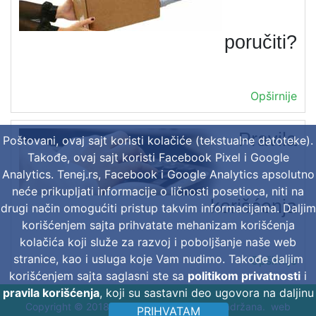
poručiti?
Opširnije
Pravila
Poštovani, ovaj sajt koristi kolačiće (tekstualne datoteke).
Takođe, ovaj sajt koristi Facebook Pixel i Google
Analytics. Tenej.rs, Facebook i Google Analytics apsolutno
neće prikupljati informacije o ličnosti posetioca, niti na
korišćenja
drugi način omogućiti pristup takvim informacijama. Daljim
korišćenjem sajta prihvatate mehanizam korišćenja
kolačića koji služe za razvoj i poboljšanje naše web
stranice, kao i usluga koje Vam nudimo. Takođe daljim
Opširnije
korišćenjem sajta saglasni ste sa
politikom privatnosti
i
pravila korišćenja
, koji su sastavni deo ugovora na daljinu
Copyright © 2018 Tenej d.o.o. Sva prava zadržana. web
PRIHVATAM