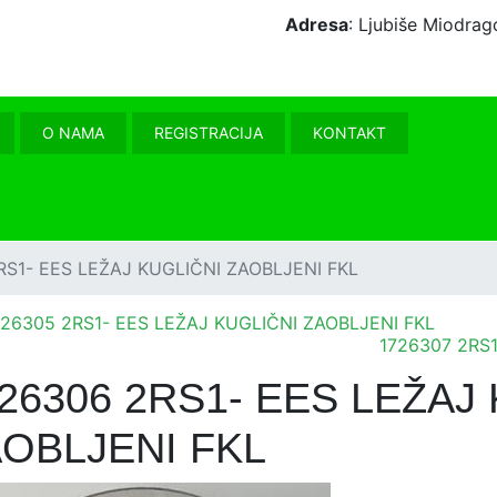
Adresa
: Ljubiše Miodr
O NAMA
REGISTRACIJA
KONTAKT
RS1- EES LEŽAJ KUGLIČNI ZAOBLJENI FKL
726305 2RS1- EES LEŽAJ KUGLIČNI ZAOBLJENI FKL
1726307 2RS
26306 2RS1- EES LEŽAJ
OBLJENI FKL