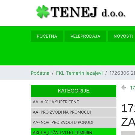
POČETNA
VELEPRODAJA
NOVOSTI
Početna
FKL Temerin lezajevi
1726306 2
1
KATEGORIJE
AA- AKCIJA SUPER CENE
17
AA- PROIZVODI NA PROMOCIJI
ZA
AA- NOVI PROIZVODI U PONUDI
AKCIJA_LEŽAJEVI FKL TEMERIN