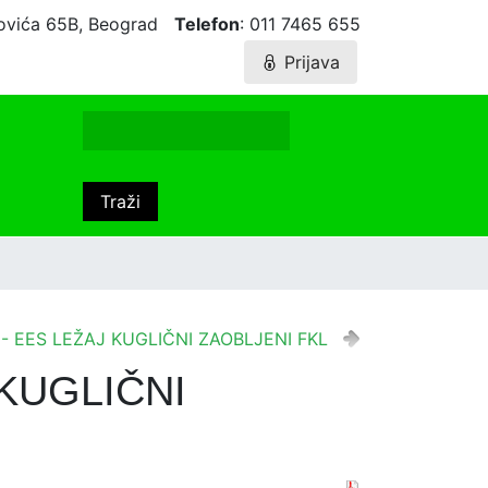
agovića 65B, Beograd
Telefon
: 011 7465 655
Prijava
1- EES LEŽAJ KUGLIČNI ZAOBLJENI FKL
 KUGLIČNI