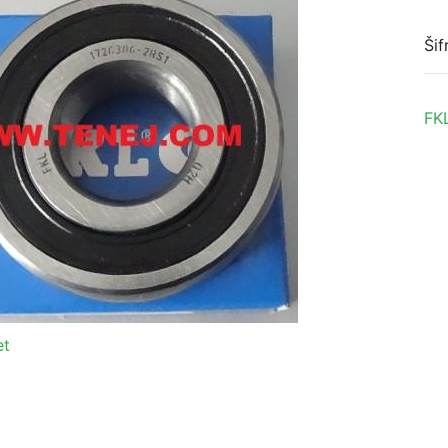
Šif
FK
et